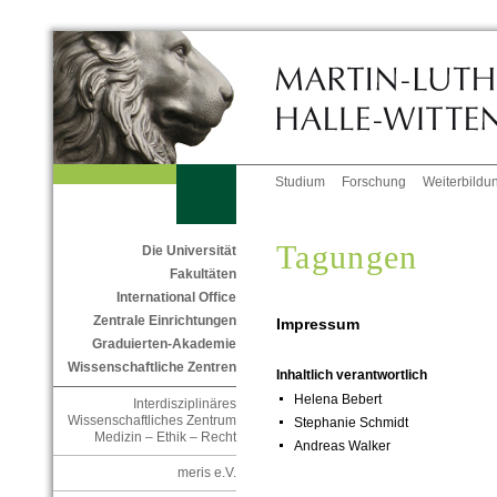
Studium
Forschung
Weiterbildu
Tagungen
Die Universität
Fakultäten
International Office
Zentrale Einrichtungen
Impressum
Graduierten-Akademie
Wissenschaftliche Zentren
Inhaltlich verantwortlich
Helena Bebert
Interdisziplinäres
Wissenschaftliches Zentrum
Stephanie Schmidt
Medizin – Ethik – Recht
Andreas Walker
meris e.V.