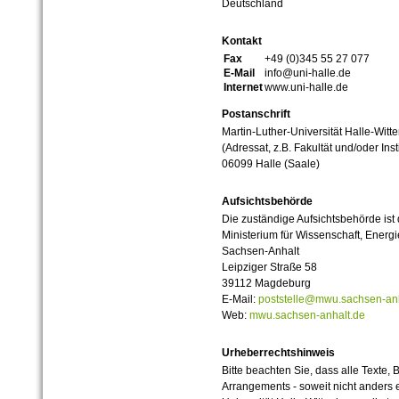
Deutschland
Kontakt
Fax
+49 (0)345 55 27 077
E-Mail
info@uni-halle.de
Internet
www.uni-halle.de
Postanschrift
Martin-Luther-Universität Halle-Witt
(Adressat, z.B. Fakultät und/oder Inst
06099 Halle (Saale)
Aufsichtsbehörde
Die zuständige Aufsichtsbehörde ist
Ministerium für Wissenschaft, Ener
Sachsen-Anhalt
Leipziger Straße 58
39112 Magdeburg
E-Mail:
poststelle@mwu.sachsen-anh
Web:
mwu.sachsen-anhalt.de
Urheberrechtshinweis
Bitte beachten Sie, dass alle Texte, 
Arrangements - soweit nicht anders er