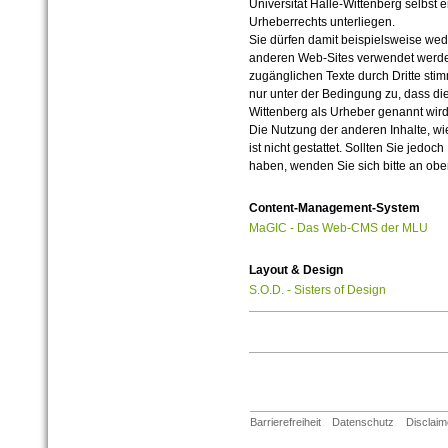
Universität Halle-Wittenberg selbst 
Urheberrechts unterliegen.
Sie dürfen damit beispielsweise wed
anderen Web-Sites verwendet werde
zugänglichen Texte durch Dritte sti
nur unter der Bedingung zu, dass die
Wittenberg als Urheber genannt wird
Die Nutzung der anderen Inhalte, wie
ist nicht gestattet. Sollten Sie jedo
haben, wenden Sie sich bitte an ob
Content-Management-System
MaGIC - Das Web-CMS der MLU
Layout & Design
S.O.D. - Sisters of Design
Barrierefreiheit
Datenschutz
Disclaim