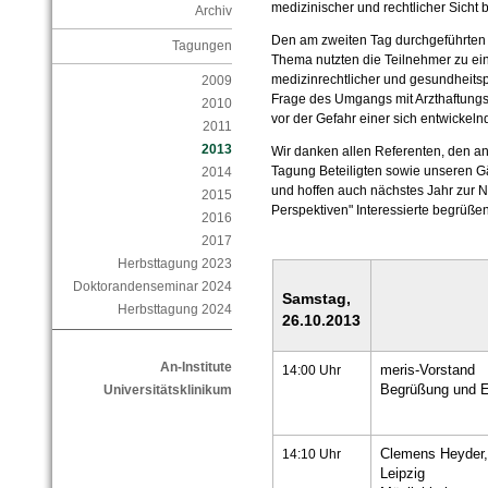
medizinischer und rechtlicher Sicht be
Archiv
Den am zweiten Tag durchgeführten
Tagungen
Thema nutzten die Teilnehmer zu ei
medizinrechtlicher und gesundheitsp
2009
Frage des Umgangs mit Arzthaftungsf
2010
vor der Gefahr einer sich entwickel
2011
2013
Wir danken allen Referenten, den an
Tagung Beteiligten sowie unseren G
2014
und hoffen auch nächstes Jahr zur 
2015
Perspektiven" Interessierte begrüßen
2016
2017
Herbsttagung 2023
Doktorandenseminar 2024
Samstag,
Herbsttagung 2024
26.10.2013
An-Institute
14:00 Uhr
meris-Vorstand
Begrüßung und E
Universitätsklinikum
14:10 Uhr
Clemens Heyder,
Leipzig