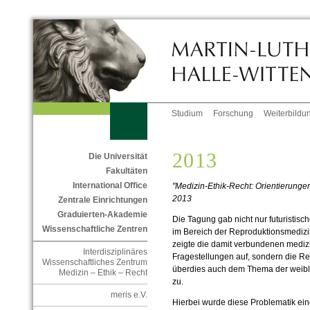
Studium
Forschung
Weiterbildu
2013
Die Universität
Fakultäten
International Office
"Medizin-Ethik-Recht: Orientierunge
2013
Zentrale Einrichtungen
Graduierten-Akademie
Die Tagung gab nicht nur futuristisc
Wissenschaftliche Zentren
im Bereich der Reproduktionsmedizi
zeigte die damit verbundenen mediz
Interdisziplinäres
Fragestellungen auf, sondern die R
Wissenschaftliches Zentrum
überdies auch
dem Thema der weibl
Medizin – Ethik – Recht
zu.
meris e.V.
Hierbei wurde diese Problematik
ein