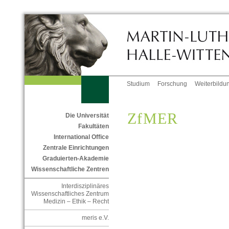
Studium
Forschung
Weiterbildu
ZfMER
Die Universität
Fakultäten
International Office
Zentrale Einrichtungen
Graduierten-Akademie
Wissenschaftliche Zentren
Interdisziplinäres
Wissenschaftliches Zentrum
Medizin – Ethik – Recht
meris e.V.